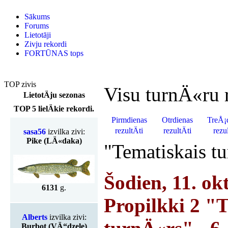
Sākums
Forums
Lietotāji
Zivju rekordi
FORTŪNAS tops
TOP zivis
Visu turnÄ«ru r
LietotÄju sezonas
TOP 5 lielÄkie rekordi.
Pirmdienas
Otrdienas
TreÅ¡
rezultÄti
rezultÄti
rezul
sasa56
izvilka zivi:
Pike (LÄ«daka)
"Tematiskais t
Šodien, 11. ok
6131
g.
Propilkki 2 "
Alberts
izvilka zivi:
Burbot (VÄ“dzele)