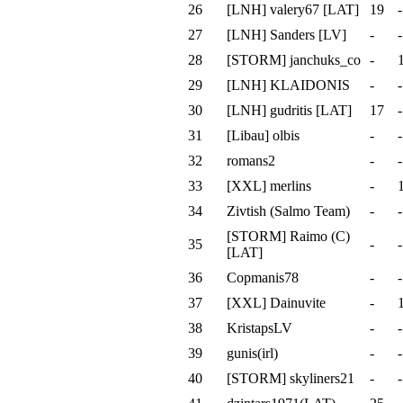
26
[LNH] valery67 [LAT]
19
-
27
[LNH] Sanders [LV]
-
-
28
[STORM] janchuks_co
-
29
[LNH] KLAIDONIS
-
-
30
[LNH] gudritis [LAT]
17
-
31
[Libau] olbis
-
-
32
romans2
-
-
33
[XXL] merlins
-
34
Zivtish (Salmo Team)
-
-
[STORM] Raimo (C)
35
-
-
[LAT]
36
Copmanis78
-
-
37
[XXL] Dainuvite
-
38
KristapsLV
-
-
39
gunis(irl)
-
-
40
[STORM] skyliners21
-
-