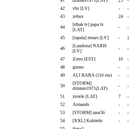
41
dzintars1971(LAT)
25
-
42
vbz [LV]
-
-
43
zebux
24
-
[ribak lv] papa lv
44
-
-
[LAT]
45
[rapala] renars [LV]
-
[Laudona] NARIS
46
-
-
[LV]
47
Zorro [EST]
10
-
48
gizmo
-
-
49
ALI BABA (116 rus)
-
-
[STORM]
50
-
-
dzintars1971(LAT)
51
zivtele [LAT]
7
-
52
Armands
-
-
53
[STORM] sasa56
-
-
54
[XXL] Kalnietis
-
-
55
ilona2
-
-