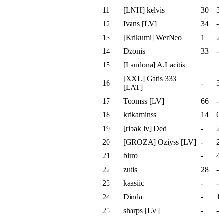
11
[LNH] kelvis
30
12
Ivans [LV]
34
-
13
[Krikumi] WerNeo
1
14
Dzonis
33
-
15
[Laudona] A.Lacitis
-
-
[XXL] Gatis 333
16
-
[LAT]
17
Toomss [LV]
66
-
18
krikaminss
14
19
[ribak lv] Ded
-
20
[GROZA] Oziyss [LV]
-
21
birro
-
22
zutis
28
-
23
kaasiic
-
-
24
Dinda
-
25
sharps [LV]
-
-