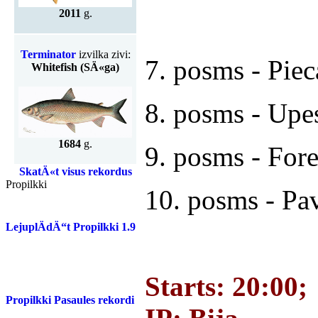
2011
g.
Terminator
izvilka zivi:
7. posms - Pieca
Whitefish (SÄ«ga)
8. posms - Upe
1684
g.
9. posms - Fore
SkatÄ«t visus rekordus
Propilkki
10. posms - Pav
LejuplÄdÄ“t Propilkki 1.9
Starts: 20:00;
Propilkki Pasaules rekordi