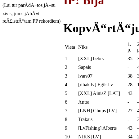
IP: Bija
(Lai tur parÄdÄ«tos jÅ«su
zivis, jums jÄbÅ«t
reÄ£istrÄ“tam PP rekordiem)
KopvÄ“rtÄ“j
1.
2
Vieta
Niks
p.
p
1
[XXL] bebrs
35
2
Sapals
-
3
ivars07
38
4
[ribak lv] EgilsLv
28
5
[XXL] AinisZ [LAT]
43
-
6
Antra
-
-
7
[LNH] Chups [LV]
27
8
Trakais
-
9
[LvFishing] Alberts
43
-
10
NIKS [LV]
34