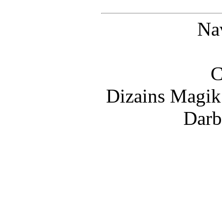
Nav
C
Dizains Magik
Darb