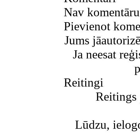
Nav komentāru
Pievienot kome
Jums jāautorizē
Ja neesat reģi
p
Reitingi
Reitings 
Lūdzu, ielogoj