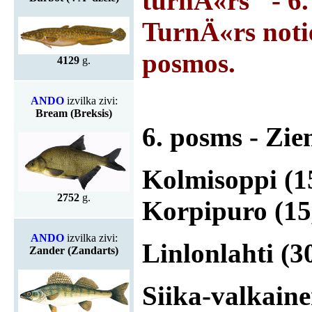
turnÄ«rs" - 6.
TurnÄ«rs noti
posmos.
4129
g.
ANDO
izvilka zivi:
Bream (Breksis)
6. posms - Zie
Kolmisoppi (15,
2752
g.
Korpipuro (15,
ANDO
izvilka zivi:
Linlonlahti (30
Zander (Zandarts)
Siika-valkainen