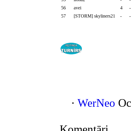
56
avei
4
-
57
[STORM] skyliners21
-
-
·
WerNeo
Oc
Komentāri