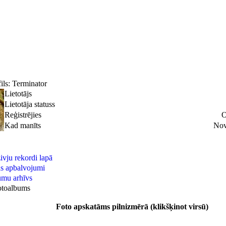
fils: Terminator
Lietotājs
Lietotāja statuss
Reģistrējies
O
Kad manīts
Nov
ivju rekordi lapā
as apbalvojumi
jumu arhīvs
otoalbums
Foto apskatāms pilnizmērā (klikšķinot virsū)