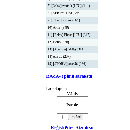
7) [Relax] zanis lt [LTU] (411)
8) [Krikumi] Ded (366)
9) [Libau] zhimis (364)
10) Arnis (349)
11) [Relax] Phase [LTU] (347)
12) Bono (336)
13) [Krikumi] SERg (311)
14) osis55 (267)
15) [STORM] sasa56 (266)
RÄdÄ«t pilnu sarakstu
Lietotājiem
Vārds
Parole
Reģistrēties
| Aizmirsu