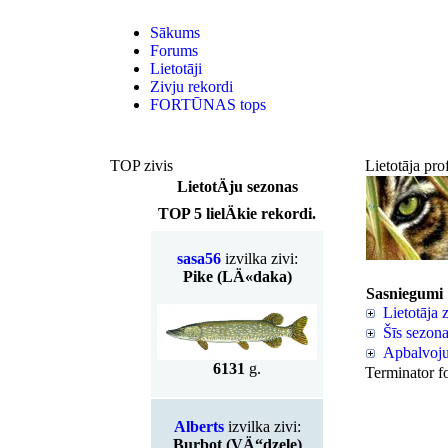
Sākums
Forums
Lietotāji
Zivju rekordi
FORTŪNAS tops
TOP zivis
Lietotāja pro
LietotÄju sezonas
TOP 5 lielÄkie rekordi.
sasa56
izvilka zivi:
Pike (LÄ«daka)
Sasniegumi
Lietotāja z
Šīs sezon
Apbalvo
6131
g.
Terminator f
Alberts
izvilka zivi:
Burbot (VÄ“dzele)