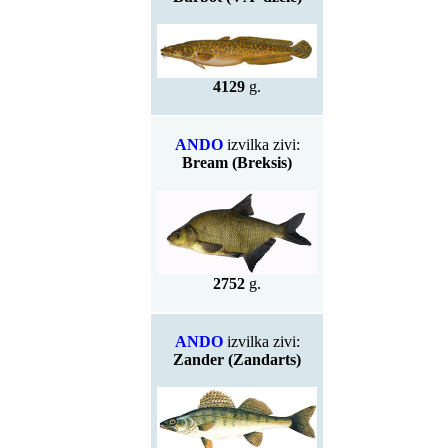
4129
g.
ANDO
izvilka zivi:
Bream (Breksis)
2752
g.
ANDO
izvilka zivi:
Zander (Zandarts)