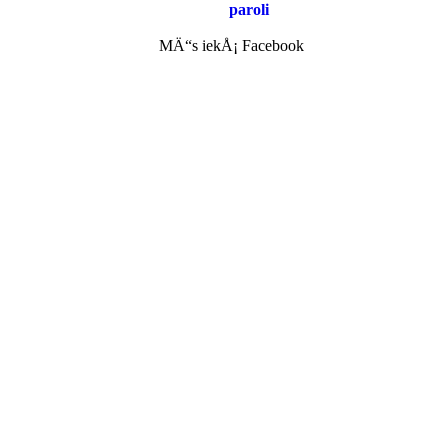
paroli
MÄ“s iekÅ¡ Facebook