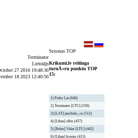
Sezonas TOP
Terminator
Krikumi.lv reitinga
Lietotājs
turnÄ«ru punktu TOP
ctober 27 2016 19:48:36
15:
ember 18 2023 12:40:56
1) Pedro Lat (640)
2) Terminator [LTU] (550)
3) [LAT] janchuks_co (512)
4) [Libau] olbis (457)
5) [Relax] Vidas [LTU] (442)
6) [Libau] kveeps (413)