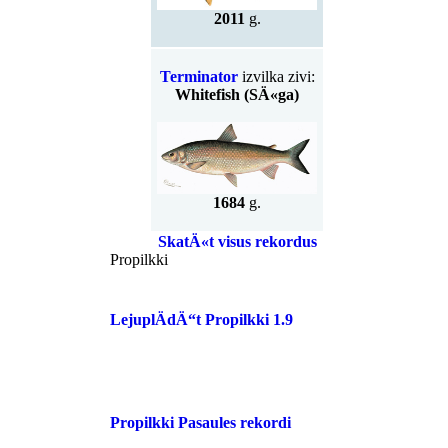
2011
g.
Terminator
izvilka zivi:
Whitefish (SÄ«ga)
1684
g.
SkatÄ«t visus rekordus
Propilkki
LejuplÄdÄ“t Propilkki 1.9
Propilkki Pasaules rekordi