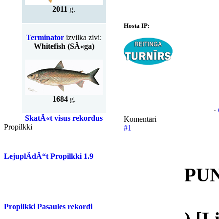
2011
g.
Hosta IP:
Terminator
izvilka zivi:
Whitefish (SÄ«ga)
1684
g.
·
SkatÄ«t visus rekordus
Komentāri
Propilkki
#1
LejuplÄdÄ“t Propilkki 1.9
PUN
Propilkki Pasaules rekordi
) [L