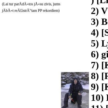
(Lai tur parÄdÄ«tos jÅ«su zivis, jums
2) 
jÄbÅ«t reÄ£istrÄ“tam PP rekordiem)
3) B
4) 
5) 
6) g
7) 
8) [
9) [
10)