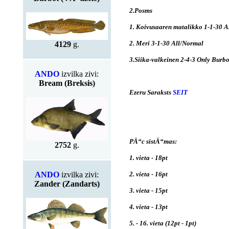
2.Posms
1. Koivusaaren matalikko 1-1-30 A
2. Meri 3-1-30 All/Normal
4129
g.
3.Siika-valkeinen 2-4-3 Only Burbo
ANDO
izvilka zivi:
Bream (Breksis)
Ezeru Saraksts
SEIT
PÄ“c sistÄ“mas:
2752
g.
1. vieta - 18pt
ANDO
izvilka zivi:
2. vieta - 16pt
Zander (Zandarts)
3. vieta - 15pt
4. vieta - 13pt
5. - 16. vieta (12pt - 1pt)