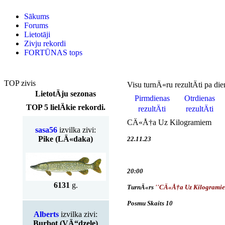
Sākums
Forums
Lietotāji
Zivju rekordi
FORTŪNAS tops
TOP zivis
Visu turnÄ«ru rezultÄti pa di
LietotÄju sezonas
Pirmdienas
Otrdienas
TOP 5 lielÄkie rekordi.
rezultÄti
rezultÄti
CÄ«Å†a Uz Kilogramiem
sasa56
izvilka zivi:
Pike (LÄ«daka)
22.11.23
20:00
6131
g.
TurnÄ«rs
''CÄ«Å†a Uz Kilogramie
Posmu Skaits 10
Alberts
izvilka zivi:
Burbot (VÄ“dzele)